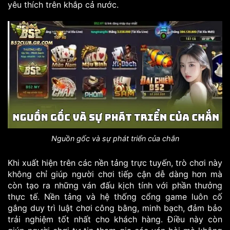
yêu thích trên khắp cả nước.
Nguồn gốc và sự phát triển của chắn
Khi xuất hiện trên các nền tảng trực tuyến, trò chơi này
không chỉ giúp người chơi tiếp cận dễ dàng hơn mà
còn tạo ra những ván đấu kịch tính với phần thưởng
thực tế. Nền tảng và hệ thống cổng game luôn cố
gắng duy trì luật chơi công bằng, minh bạch, đảm bảo
trải nghiệm tốt nhất cho khách hàng. Điều này còn