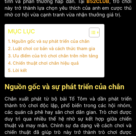
tính và phần thưởng hấp dẫn. Tại
B52CLUB
, trò chơi
này trở thành lựa chọn yêu thích của anh em cược thủ
nhờ cơ hội vừa cạnh tranh vừa nhận thưởng giá trị.
MỤC LỤC
Nguồn gốc và sự phát triển của chắn
Luật chơi cơ bản và cách thức tham gia
Ưu điểm của trò chơi chắn trên nền tảng
Chiến thuật chơi chắn hiệu quả
Lời kết
Nguồn gốc và sự phát triển của chắn
Chắn xuất phát từ bộ bài Tổ Tôm và dần phát triển
thành trò chơi độc lập, phổ biến trong các hội nhóm,
các quán cà phê hay sân chơi dân gian. Trò chơi được
duy trì qua nhiều thế hệ nhờ sự kết hợp giữa chiến
thuật và may mắn. Chính sự đa dạng về cách chơi và
chiến thuật đã giúp trò này trở thành trò chơi được