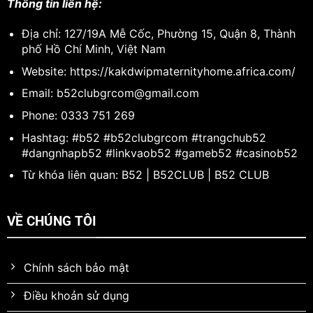
Thông tin liên hệ:
Địa chỉ:
127/19A Mễ Cốc, Phường 15, Quận 8, Thành
phố Hồ Chí Minh, Việt Nam
Website: https://kakdwipmaternityhome.africa.com/
Email:
b52clubgrcom@gmail.com
Phone:
0333 751 269
Hashtag:
#b52 #b52clubgrcom #trangchub52
#dangnhapb52 #linkvaob52 #gameb52 #casinob52
Từ khóa liên quan: B52 | B52CLUB | B52 CLUB
VỀ CHÚNG TÔI
Chính sách bảo mật
Điều khoản sử dụng