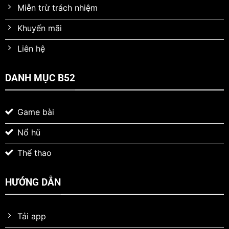
Miễn trừ trách nhiệm
Khuyến mãi
Liên hệ
DANH MỤC B52
Game bài
Nổ hũ
Thể thao
HƯỚNG DẪN
Tải app